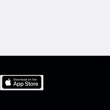
Мой Porsche для iOS
Скачайте наше приложение, легко отсканировав QR-код ниже.