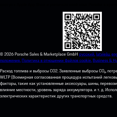
доступ к Apple App Store и увеличьте свой опыт Porsche в крат
©
2026
Porsche Sales & Marketplace GmbH
русский.
latviešu.
eng
положения.
Политика в отношении файлов cookie.
Business & H
Расход топлива и выбросы СО2. Заявленные выбросы CO₂, потр
WLTP (Всемирная согласованная процедура испытаний легковых
факторы, такие как установленные аксессуары, шины, перевоз
влияние местности, уровень заряда аккумулятора. и т. д. Испо
электрических характеристик других транспортных средств.