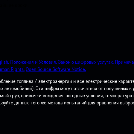
чайшие сроки.
lish.
Положения и Условия.
Закон о цифровых услугах.
Примечан
uman Rights.
Open Source Software Notice.
ебление топлива / электроэнергии и все электрические харак
 автомобилей). Эти цифры могут отличаться от полученных в р
имый груз, привычки вождения, погодные условия, температур
льзуйте данные того же метода испытаний для сравнения выброс