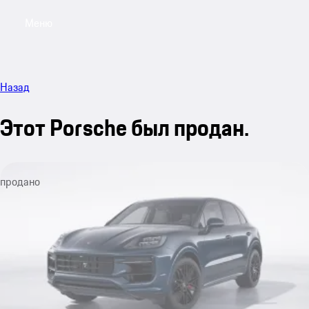
Меню
My saved searches, 0 searches saved
My sa
Назад
Этот Porsche был продан.
продано