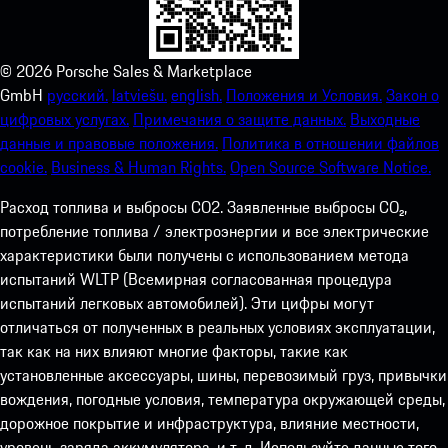
©
2026
Porsche Sales & Marketplace
GmbH
русский.
latviešu.
english.
Положения и Условия.
Закон о
цифровых услугах.
Примечания о защите данных.
Выходные
данные и правовые положения.
Политика в отношении файлов
cookie.
Business & Human Rights.
Open Source Software Notice.
Расход топлива и выбросы СО2. Заявленные выбросы CO₂,
потребление топлива / электроэнергии и все электрические
характеристики были получены с использованием метода
испытаний WLTP (Всемирная согласованная процедура
испытаний легковых автомобилей). Эти цифры могут
отличаться от полученных в реальных условиях эксплуатации,
так как на них влияют многие факторы, такие как
установленные аксессуары, шины, перевозимый груз, привычки
вождения, погодные условия, температура окружающей среды,
дорожное покрытие и инфраструктура, влияние местности,
уровень заряда аккумулятора. и т. д. Используйте данные того