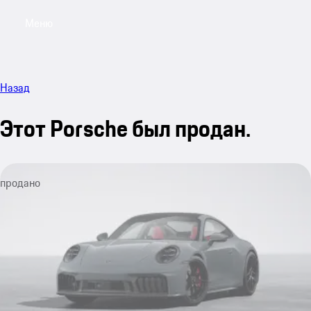
Меню
My saved searches, 0 searches saved
My sa
Назад
Этот Porsche был продан.
продано