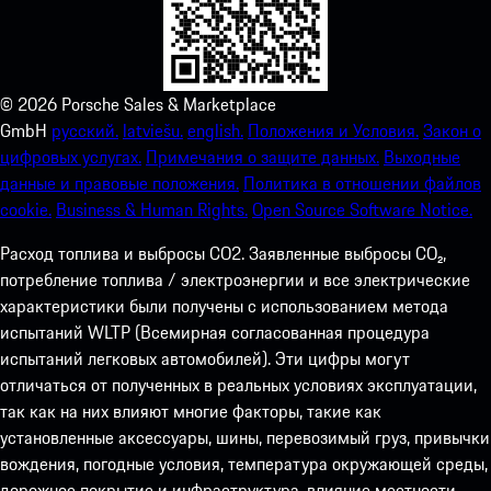
©
2026
Porsche Sales & Marketplace
GmbH
русский.
latviešu.
english.
Положения и Условия.
Закон о
цифровых услугах.
Примечания о защите данных.
Выходные
данные и правовые положения.
Политика в отношении файлов
cookie.
Business & Human Rights.
Open Source Software Notice.
Расход топлива и выбросы СО2. Заявленные выбросы CO₂,
потребление топлива / электроэнергии и все электрические
характеристики были получены с использованием метода
испытаний WLTP (Всемирная согласованная процедура
испытаний легковых автомобилей). Эти цифры могут
отличаться от полученных в реальных условиях эксплуатации,
так как на них влияют многие факторы, такие как
установленные аксессуары, шины, перевозимый груз, привычки
вождения, погодные условия, температура окружающей среды,
дорожное покрытие и инфраструктура, влияние местности,