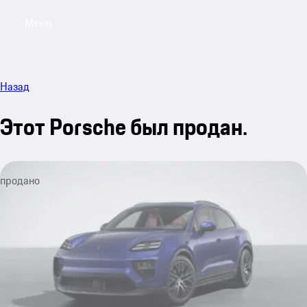
Меню
My saved searches, 0 searches saved
My sa
Назад
Этот Porsche был продан.
продано