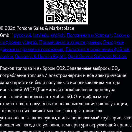
©
2026
Porsche Sales & Marketplace
GmbH
русский.
latviešu.
english.
Положения и Условия.
Закон о
цифровых услугах.
Примечания о защите данных.
Выходные
данные и правовые положения.
Политика в отношении файлов
cookie.
Business & Human Rights.
Open Source Software Notice.
Расход топлива и выбросы СО2. Заявленные выбросы CO₂,
потребление топлива / электроэнергии и все электрические
характеристики были получены с использованием метода
испытаний WLTP (Всемирная согласованная процедура
испытаний легковых автомобилей). Эти цифры могут
отличаться от полученных в реальных условиях эксплуатации,
так как на них влияют многие факторы, такие как
установленные аксессуары, шины, перевозимый груз, привычки
вождения, погодные условия, температура окружающей среды,
дорожное покрытие и инфраструктура, влияние местности,