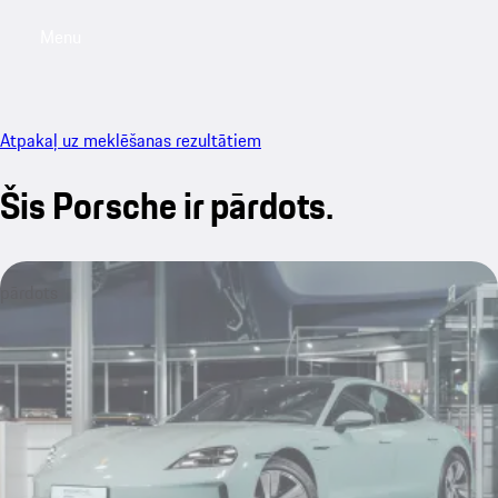
Menu
My saved searches, 0 searches saved
My sa
Atpakaļ uz meklēšanas rezultātiem
Šis Porsche ir pārdots.
pārdots