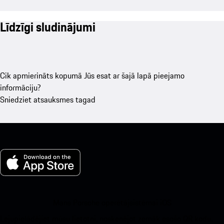
Līdzīgi sludinājumi
Cik apmierināts kopumā Jūs esat ar šajā lapā pieejamo
informāciju?
Sniedziet atsauksmes tagad
Mans Porsche operētājsistēmai iOS
Lejupielādējiet mūsu lietotni, noskenējot zemāk esošo QR kodu.