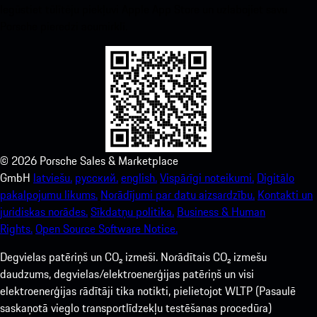
Iegūstiet tūlītēju piekļuvi Apple App Store un uzlabojiet savu
Porsche pieredzi acumirklī.
©
2026
Porsche Sales & Marketplace
GmbH
latviešu.
русский.
english.
Vispārīgi noteikumi.
Digitālo
pakalpojumu likums.
Norādījumi par datu aizsardzību.
Kontakti un
juridiskas norādes.
Sīkdatņu politika.
Business & Human
Rights.
Open Source Software Notice.
Degvielas patēriņš un CO₂ izmeši. Norādītais CO₂ izmešu
daudzums, degvielas/elektroenerģijas patēriņš un visi
elektroenerģijas rādītāji tika notikti, pielietojot WLTP (Pasaulē
saskaņotā vieglo transportlīdzekļu testēšanas procedūra)