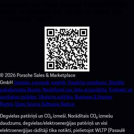
Lejupielādējiet mūsu lietotni, noskenējot zemāk esošo QR kodu.
Iegūstiet tūlītēju piekļuvi Apple App Store un uzlabojiet savu
Porsche pieredzi acumirklī.
©
2026
Porsche Sales & Marketplace
GmbH
latviešu.
русский.
english.
Vispārīgi noteikumi.
Digitālo
pakalpojumu likums.
Norādījumi par datu aizsardzību.
Kontakti un
juridiskas norādes.
Sīkdatņu politika.
Business & Human
Rights.
Open Source Software Notice.
Degvielas patēriņš un CO₂ izmeši. Norādītais CO₂ izmešu
daudzums, degvielas/elektroenerģijas patēriņš un visi
elektroenerģijas rādītāji tika notikti, pielietojot WLTP (Pasaulē