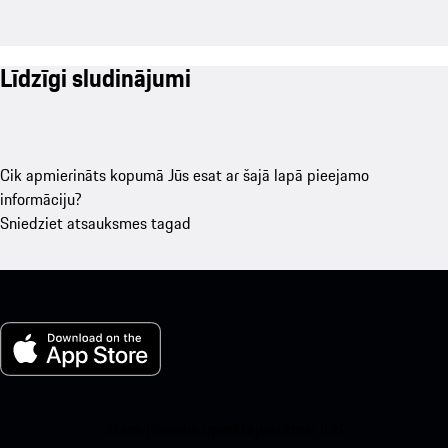
Līdzīgi sludinājumi
Cik apmierināts kopumā Jūs esat ar šajā lapā pieejamo
informāciju?
Sniedziet atsauksmes tagad
Mans Porsche operētājsistēmai iOS