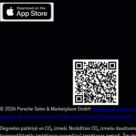
Mans Porsche operētājsistēmai iOS
Lejupielādējiet mūsu lietotni, noskenējot zemāk esošo QR kodu. Iegū
Apple App Store un uzlabojiet savu Porsche pieredzi acumirklī.
©
2026
Porsche Sales & Marketplace GmbH
latviešu.
русский.
eng
politika.
Business & Human Rights.
Open Source Software Notice.
Degvielas patēriņš un CO₂ izmeši. Norādītais CO₂ izmešu daudzums, d
transportlīdzekļu testēšanas procedūra) testēšanas metodi. Šie rādī