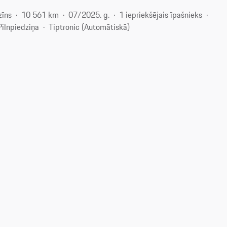
zīns
10 561 km
07/2025. g.
1 iepriekšējais īpašnieks
Pilnpiedziņa
Tiptronic (Automātiskā)