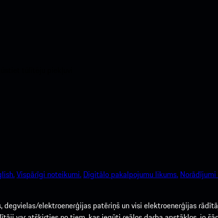
stiet tūlītēju piekļuvi
lish.
Vispārīgi noteikumi.
Digitālo pakalpojumu likums.
Norādījumi 
egvielas/elektroenerģijas patēriņš un visi elektroenerģijas rādītāj
tāji var atšķirties no tiem, kas iegūti reālos darba apstākļos, jo š