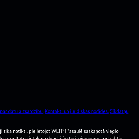
par datu aizsardzību.
Kontakti un juridiskas norādes.
Sīkdatņu
i tika notikti, pielietojot WLTP (Pasaulē saskaņotā vieglo
ādus rezultātus ietekmē daudzi faktori, piemēram, uzstādītie