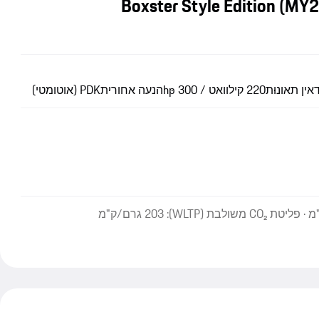
אין תאונות
220 קילוואט / 300 hp
הנעה אחורית
PDK (אוטומטי)