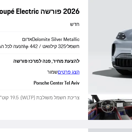
2026 פורשה Cayenne Coupé Electric
חדש
Dolomite Silver Metallic
אדום
חשמלי
325 קילוואט / 442 hp
הנעה לכל הג
להצעת מחיר, פנה למרכז פורשה
הצג פרטים
שמור
Porsche Center Tel Aviv
צריכת חשמל משולבת (WLTP): 19.5 קוט"ש/100 ק"מ · פליטת CO₂ משולבת (WLTP): 0 גרם/ק"מ