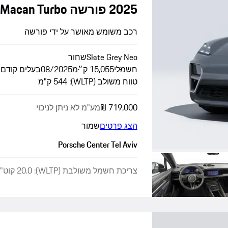
2025 פורשה Macan Turbo
רכב משומש מאושר על ידי פורשה
Slate Grey Neo
שחור
חשמלי
15,055 ק״מ
08/2025
בעלים קודם
טווח משולב (WLTP): 544 ק"מ
מע"מ לא ניתן לניכוי
הצג פרטים
שמור
Porsche Center Tel Aviv
צריכת חשמל משולבת (WLTP): 20.0 קוט"ש/100 ק"מ · פליטת CO₂ משולבת (WLTP): 0 גרם/ק"מ