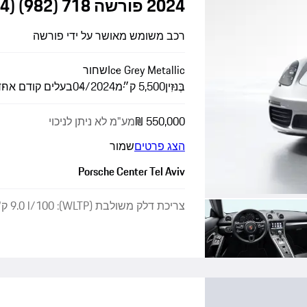
2024 פורשה 718 Boxster Style Edition (MY24)
(982)
רכב משומש מאושר על ידי פורשה
Ice Grey Metallic
שחור
בֶּנזִין
5,500 ק״מ
04/2024
בעלים קודם אחד
מע"מ לא ניתן לניכוי
הצג פרטים
שמור
Porsche Center Tel Aviv
צריכת דלק משולבת (WLTP): 9.0 l/100 ק"מ · פליטת CO₂ משולבת (WLTP): 203 גרם/ק"מ