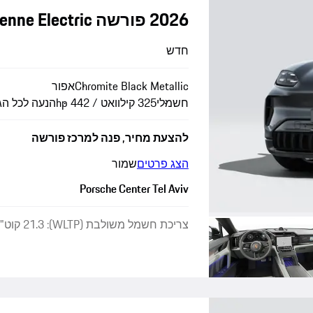
2026 פורשה Cayenne Electric
חדש
Chromite Black Metallic
אפור
חשמלי
325 קילוואט / 442 hp
הנעה לכל הג
להצעת מחיר, פנה למרכז פורשה
הצג פרטים
שמור
Porsche Center Tel Aviv
צריכת חשמל משולבת (WLTP): 21.3 קוט"ש/100 ק"מ · פליטת CO₂ משולבת (WLTP): 0 גרם/ק"מ