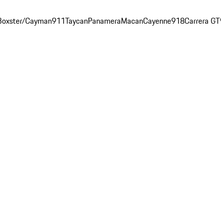
911
Taycan
Panamera
Macan
Cayenne
918
Carrera GT