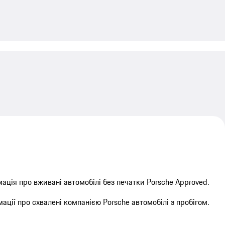
My save
ація про вживані автомобілі без печатки Porsche Approved.
ації про схвалені компанією Porsche автомобілі з пробігом.