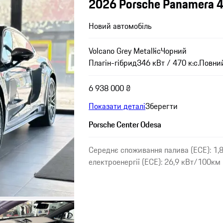
2026 Porsche Panamera 4
Новий автомобіль
Volcano Grey Metallic
Чорний
Плагін-гібрид
346 кВт / 470 к.с.
Повни
6 938 000 ₴
Показати деталі
Зберегти
Porsche Center Odesa
Середнє споживання палива (ECE): 1,
електроенергії (ECE): 26,9 кВт/100км 