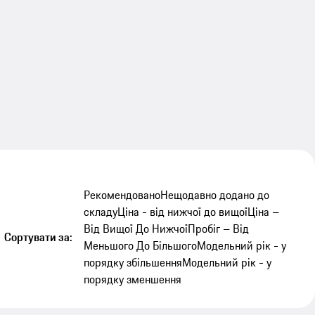
Рекомендовано
Нещодавно додано до
складу
Ціна - від нижчої до вищої
Ціна –
Від Вищої До Нижчої
Пробіг – Від
Сортувати за:
Меньшого До Більшого
Модельний рік - у
порядку збільшення
Модельний рік - у
порядку зменшення