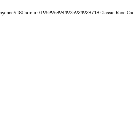
ayenne
918
Carrera GT
959
968
944
935
924
928
718 Classic Race Ca