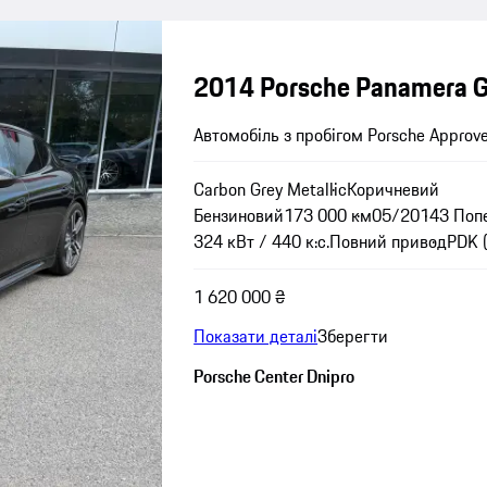
2014 Porsche Panamera 
Автомобіль з пробігом Porsche Approv
Carbon Grey Metallic
Коричневий
Бензиновий
173 000 км
05/2014
3 Поп
324 кВт / 440 к.с.
Повний привод
PDK 
1 620 000 ₴
Показати деталі
Зберегти
Porsche Center Dnipro