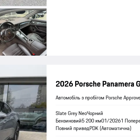
2026 Porsche Panamera 
Автомобіль з пробігом Porsche Approv
Slate Grey Neo
Чорний
Бензиновий
5 200 км
01/2026
1 Попер
Повний привод
PDK (Автоматична)