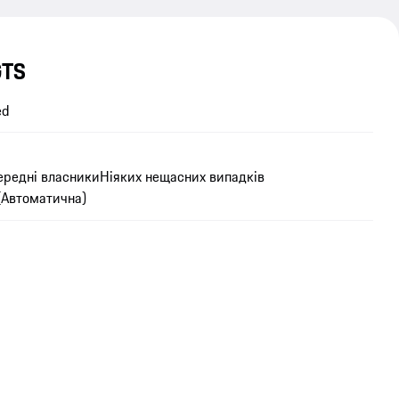
GTS
ed
ередні власники
Ніяких нещасних випадків
(Автоматична)