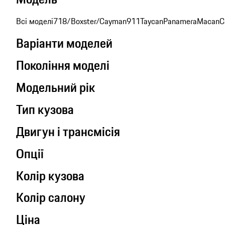
Всі моделі
718/Boxster/Cayman
911
Taycan
Panamera
Macan
C
Варіанти моделей
Покоління моделі
Модельний рік
Тип кузова
Двигун і трансмісія
Опції
Колір кузова
Колір салону
Ціна