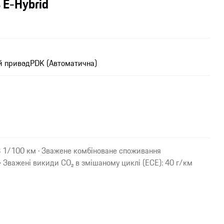
 E-Hybrid
й привод
PDK (Автоматична)
8 1/100 км · Зважене комбіноване споживання
· Зважені викиди CO₂ в змішаному циклі (ECE): 40 г/км