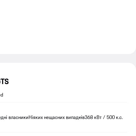
GTS
ed
едні власники
Ніяких нещасних випадків
368 кВт / 500 к.с.