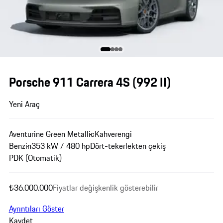
Porsche 911 Carrera 4S
(992 II)
Yeni Araç
Aventurine Green Metallic
Kahverengi
Benzin
353 kW / 480 hp
Dört-tekerlekten çekiş
PDK (Otomatik)
₺36.000.000
Fiyatlar değişkenlik gösterebilir
Ayrıntıları Göster
Kaydet