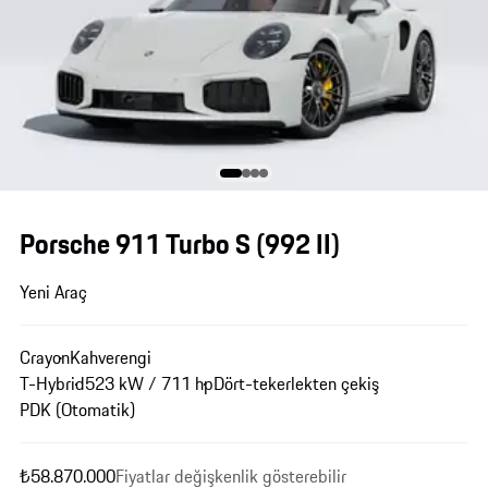
Porsche 911 Turbo S
(992 II)
Yeni Araç
Crayon
Kahverengi
T-Hybrid
523 kW / 711 hp
Dört-tekerlekten çekiş
PDK (Otomatik)
₺58.870.000
Fiyatlar değişkenlik gösterebilir