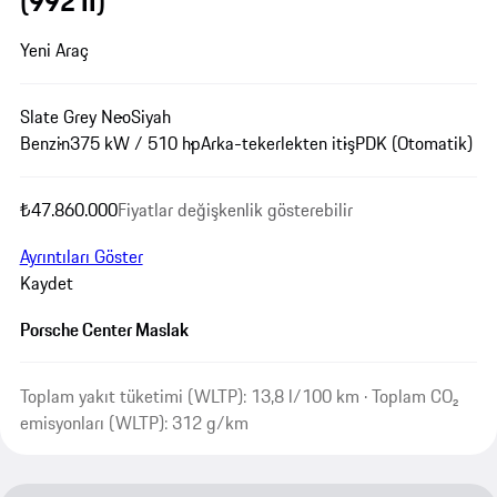
(992 II)
Yeni Araç
Slate Grey Neo
Siyah
Benzin
375 kW / 510 hp
Arka-tekerlekten itiş
PDK (Otomatik)
₺47.860.000
Fiyatlar değişkenlik gösterebilir
Ayrıntıları Göster
Kaydet
Porsche Center Maslak
Toplam yakıt tüketimi (WLTP): 13,8 l/100 km · Toplam CO₂
emisyonları (WLTP): 312 g/km