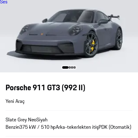
Ses
Porsche 911 GT3
(992 II)
Yeni Araç
Slate Grey Neo
Siyah
Benzin
375 kW / 510 hp
Arka-tekerlekten itiş
PDK (Otomatik)