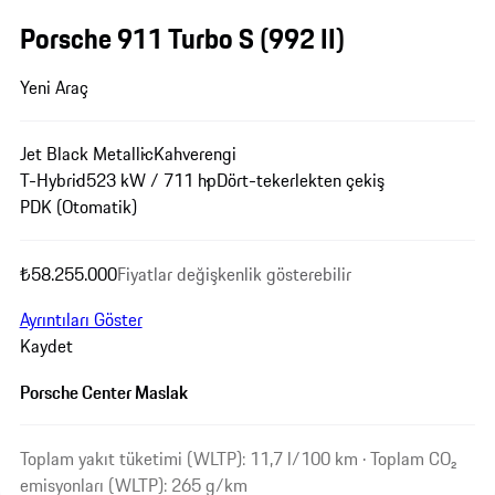
Porsche 911 Turbo S
(992 II)
Yeni Araç
Jet Black Metallic
Kahverengi
T-Hybrid
523 kW / 711 hp
Dört-tekerlekten çekiş
PDK (Otomatik)
₺58.255.000
Fiyatlar değişkenlik gösterebilir
Ayrıntıları Göster
Kaydet
Porsche Center Maslak
Toplam yakıt tüketimi (WLTP): 11,7 l/100 km · Toplam CO₂
emisyonları (WLTP): 265 g/km