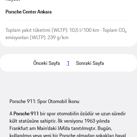
Porsche Center Ankara
Toplam yakıt tüketimi (WLTP): 10,5 l/100 km · Toplam CO₂
emisyonları (WLTP): 239 g/km
Önceki Sayfa
1
Sonraki Sayfa
Porsche 911: Spor Otomobil İkonu
A
Porsche 911
bir spor otomobilin özüdür ve uzun süredir
kült statüsüne sahiptir. İlk versiyonu 1963 yılında
Frankfurt am Main'daki IAA'da tanıtılmıştır. Bugün,
kullanılmış veya yeni bir Porsche olmadan sokakları hayal