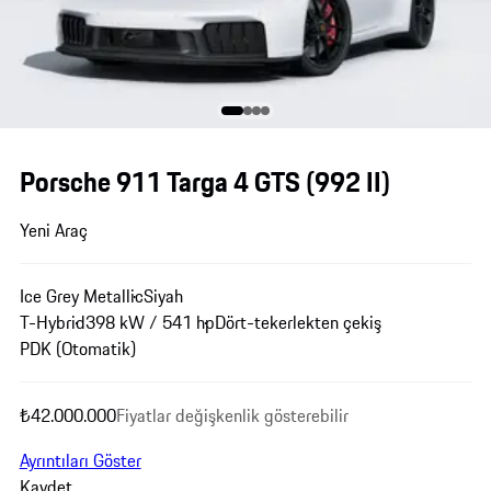
Porsche 911 Targa 4 GTS
(992 II)
Yeni Araç
Ice Grey Metallic
Siyah
T-Hybrid
398 kW / 541 hp
Dört-tekerlekten çekiş
PDK (Otomatik)
₺42.000.000
Fiyatlar değişkenlik gösterebilir
Ayrıntıları Göster
Kaydet