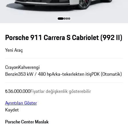
Porsche 911 Carrera S Cabriolet
(992 II)
Yeni Araç
Crayon
Kahverengi
Benzin
353 kW / 480 hp
Arka-tekerlekten itiş
PDK (Otomatik)
₺36.000.000
Fiyatlar değişkenlik gösterebilir
Ayrıntıları Göster
Kaydet
Porsche Center Maslak