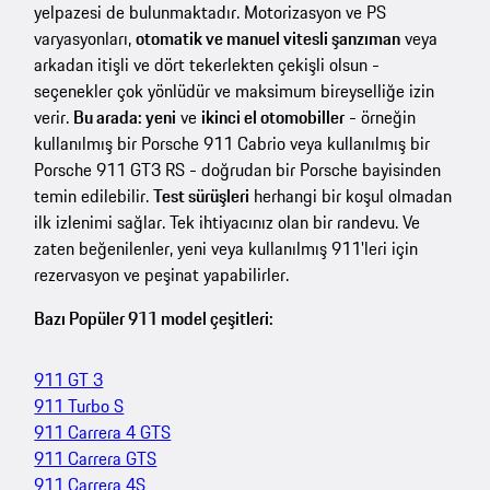
yelpazesi de bulunmaktadır. Motorizasyon ve PS
varyasyonları,
otomatik ve manuel vitesli şanzıman
veya
arkadan itişli ve dört tekerlekten çekişli olsun -
seçenekler çok yönlüdür ve maksimum bireyselliğe izin
verir.
Bu arada: yeni
ve
ikinci el otomobiller
- örneğin
kullanılmış bir Porsche 911 Cabrio veya kullanılmış bir
Porsche 911 GT3 RS - doğrudan bir Porsche bayisinden
temin edilebilir.
Test sürüşleri
herhangi bir koşul olmadan
ilk izlenimi sağlar. Tek ihtiyacınız olan bir randevu. Ve
zaten beğenilenler, yeni veya kullanılmış 911'leri için
rezervasyon ve peşinat yapabilirler.
Bazı Popüler 911 model çeşitleri:
911 GT 3
911 Turbo S
911 Carrera 4 GTS
911 Carrera GTS
911 Carrera 4S