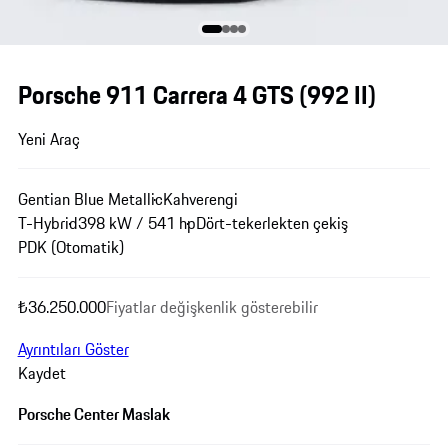
Porsche 911 Carrera 4 GTS
(992 II)
Yeni Araç
Gentian Blue Metallic
Kahverengi
T-Hybrid
398 kW / 541 hp
Dört-tekerlekten çekiş
PDK (Otomatik)
₺36.250.000
Fiyatlar değişkenlik gösterebilir
Ayrıntıları Göster
Kaydet
Porsche Center Maslak