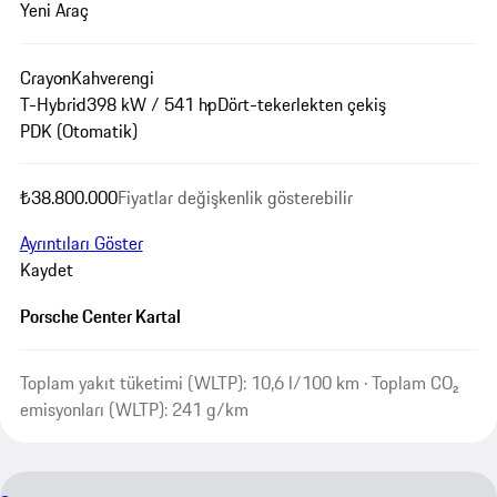
Yeni Araç
Crayon
Kahverengi
T-Hybrid
398 kW / 541 hp
Dört-tekerlekten çekiş
PDK (Otomatik)
₺38.800.000
Fiyatlar değişkenlik gösterebilir
Ayrıntıları Göster
Kaydet
Porsche Center Kartal
Toplam yakıt tüketimi (WLTP): 10,6 l/100 km · Toplam CO₂
emisyonları (WLTP): 241 g/km