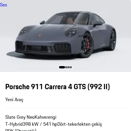
Ses
Porsche 911 Carrera 4 GTS
(992 II)
Yeni Araç
Slate Grey Neo
Kahverengi
T-Hybrid
398 kW / 541 hp
Dört-tekerlekten çekiş
PDK (Otomatik)