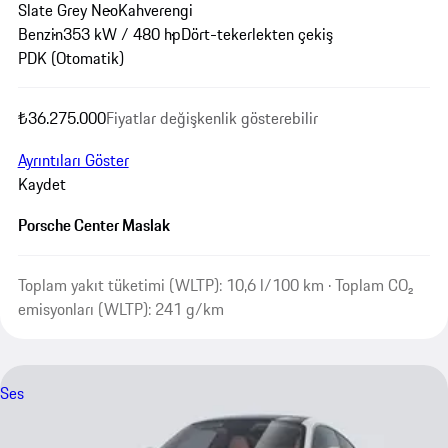
Slate Grey Neo
Kahverengi
Benzin
353 kW / 480 hp
Dört-tekerlekten çekiş
PDK (Otomatik)
₺36.275.000
Fiyatlar değişkenlik gösterebilir
Ayrıntıları Göster
Kaydet
Porsche Center Maslak
Toplam yakıt tüketimi (WLTP): 10,6 l/100 km · Toplam CO₂
emisyonları (WLTP): 241 g/km
Ses