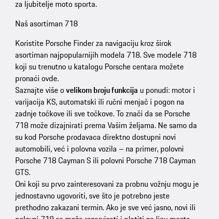
za ljubitelje moto sporta.
Naš asortiman 718
Koristite Porsche Finder za navigaciju kroz širok
asortiman najpopularnijih modela 718. Sve modele 718
koji su trenutno u katalogu Porsche centara možete
pronaći ovde.
Saznajte više o
velikom broju funkcija
u ponudi: motor i
varijacija KS, automatski ili ručni menjač i pogon na
zadnje točkove ili sve točkove. To znači da se Porsche
718 može dizajnirati prema Vašim željama. Ne samo da
su kod Porsche prodavaca direktno dostupni novi
automobili, već i polovna vozila – na primer, polovni
Porsche 718 Cayman S ili polovni Porsche 718 Cayman
GTS.
Oni koji su prvo zainteresovani za probnu vožnju mogu je
jednostavno ugovoriti, sve što je potrebno jeste
prethodno zakazani termin. Ako je sve već jasno, novi ili