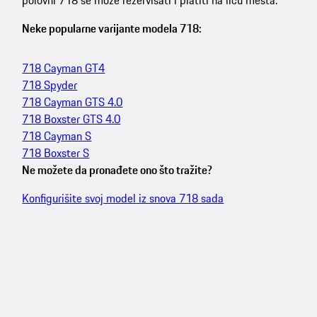
polovni 718 se može rezervisati i platiti na licu mesta.
Neke popularne varijante modela 718:
718 Cayman GT4
718 Spyder
718 Cayman GTS 4.0
718 Boxster GTS 4.0
718 Cayman S
718 Boxster S
Ne možete da pronađete ono što tražite?
Konfigurišite svoj model iz snova 718 sada