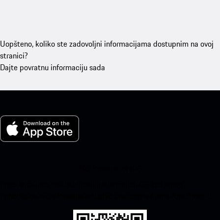
Uopšteno, koliko ste zadovoljni informacijama dostupnim na ovoj
stranici?
Dajte povratnu informaciju sada
Moj Porsche za iOS
Preuzmite lako našu aplikaciju skenirajući QR kod ispod.
Poboljšajte svoje Porsche iskustvo pristupom Apple App Store-u.