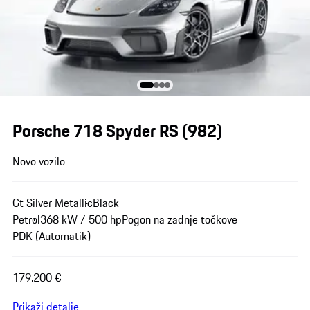
Porsche 718 Spyder RS
(982)
Novo vozilo
Gt Silver Metallic
Black
Petrol
368 kW / 500 hp
Pogon na zadnje točkove
PDK (Automatik)
179.200 €
Prikaži detalje