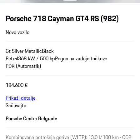
Porsche 718 Cayman GT4 RS
(982)
Novo vozilo
Gt Silver Metallic
Black
Petrol
368 kW / 500 hp
Pogon na zadnje točkove
PDK (Automatik)
184.600 €
Prikaži detalje
Sačuvajte
Porsche Center Belgrade
Kombinovana potrošnja goriva (WLTP): 13,0 l/100 km · CO2