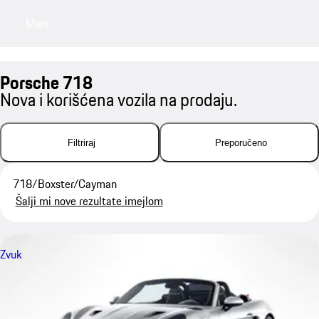
Meni
My saved searches, 0 searches saved
My sa
Porsche 718
Nova i korišćena vozila na prodaju.
Filtriraj
Preporučeno
718/Boxster/Cayman
Šalji mi nove rezultate imejlom
Zvuk