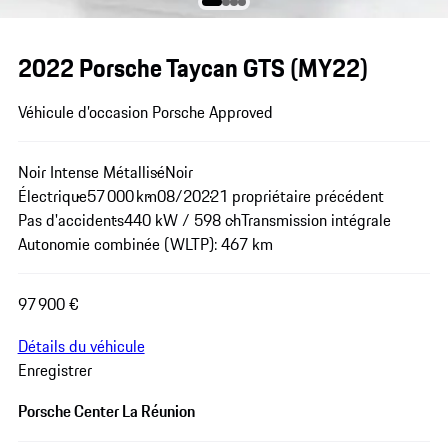
2022 Porsche Taycan GTS (MY22)
Véhicule d’occasion Porsche Approved
Noir Intense Métallisé
Noir
Électrique
57 000 km
08/2022
1 propriétaire précédent
Pas d'accidents
440 kW / 598 ch
Transmission intégrale
Autonomie combinée (WLTP): 467 km
97 900 €
Détails du véhicule
Enregistrer
Porsche Center La Réunion