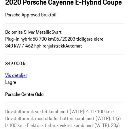
2020 Porsche Cayenne E-Hybrid Coupe
Porsche Approved bruktbil
Dolomite Silver Metallic
Svart
Plug-in hybrid
58 700 km
06./2020
3 tidligere eiere
340 kW / 462 hp
Firehjulstrekk
Automat
849 000 kr
Vis detaljer
Lagre
Porsche Center Oslo
Drivstofforbruk vektet kombinert (WLTP): 4,1 l/100 km ·
Drivstofforbruk med utladet batteri kombinert (WLTP): 11,6
l/100 km · Elektrisk forbruk vektet kombinert (WLTP): 23,6