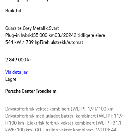
Bruktbil
Quarzite Grey Metallic
Svart
Plug-in hybrid
35 000 km
03./2024
2 tidligere eiere
544 kW / 739 hp
Firehjulstrekk
Automat
2 349 000 kr
Vis detaljer
Lagre
Porsche Center Trondheim
Drivstofforbruk vektet kombinert (WLTP): 1,9 l/100 km ·
Drivstofforbruk med utladet batteri kombinert (WLTP): 11,9
l/100 km · Elektrisk forbruk vektet kombinert (WLTP): 31,1
kWh/100 km · CO₂-utslipp vektet kombinert (WLTP): 44