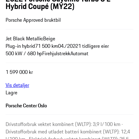
Hybrid Coupé (MY22)
Porsche Approved bruktbil
Jet Black Metallic
Beige
Plug-in hybrid
71 500 km
04./2022
1 tidligere eier
500 kW / 680 hp
Firehjulstrekk
Automat
1 599 000 kr
Vis detaljer
Lagre
Porsche Center Oslo
Drivstofforbruk vektet kombinert (WLTP): 3,9 l/100 km ·
Drivstofforbruk med utladet batteri kombinert (WLTP): 12,4
l/100 km · Elektrisk forbruk vektet kombinert (WLTP): 25,5