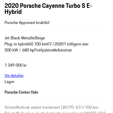
2020 Porsche Cayenne Turbo S E-
Hybrid
Porsche Approved bruktbil
Jet Black Metallic
Beige
Plug-in hybrid
60 100 km
07./2020
1 tidligere eier
500 kW / 680 hp
Firehjulstrekk
Automat
1 349 000 kr
Vis detaljer
Lagre
Porsche Center Oslo
Drivstofforbruk vektet kombinert (WLTP): 4,9 l/100 km ·