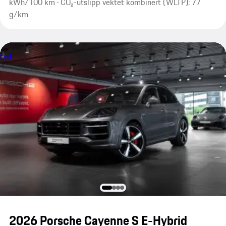
kWh/100 km · CO₂-utslipp vektet kombinert (WLTP): 77
g/km
Lyd
2026 Porsche Cayenne S E-Hybrid