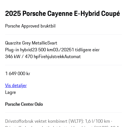
2025 Porsche Cayenne E-Hybrid Coupé
Porsche Approved bruktbil
Quarzite Grey Metallic
Svart
Plug-in hybrid
23 500 km
03./2025
1 tidligere eier
346 kW / 470 hp
Firehjulstrekk
Automat
1 649 000 kr
Vis detaljer
Lagre
Porsche Center Oslo
Drivstofforbruk vektet kombinert (WLTP): 1,6 l/100 km ·