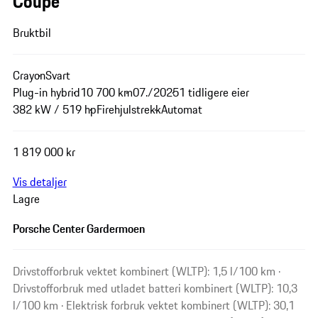
Coupé
Bruktbil
Crayon
Svart
Plug-in hybrid
10 700 km
07./2025
1 tidligere eier
382 kW / 519 hp
Firehjulstrekk
Automat
1 819 000 kr
Vis detaljer
Lagre
Porsche Center Gardermoen
Drivstofforbruk vektet kombinert (WLTP): 1,5 l/100 km ·
Drivstofforbruk med utladet batteri kombinert (WLTP): 10,3
l/100 km · Elektrisk forbruk vektet kombinert (WLTP): 30,1