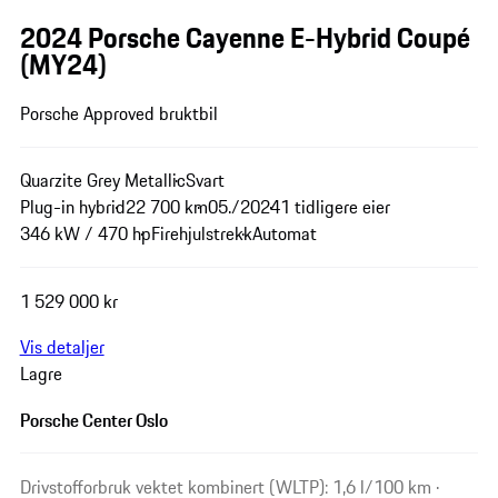
2024 Porsche Cayenne E-Hybrid Coupé
(MY24)
Porsche Approved bruktbil
Quarzite Grey Metallic
Svart
Plug-in hybrid
22 700 km
05./2024
1 tidligere eier
346 kW / 470 hp
Firehjulstrekk
Automat
1 529 000 kr
Vis detaljer
Lagre
Porsche Center Oslo
Drivstofforbruk vektet kombinert (WLTP): 1,6 l/100 km ·