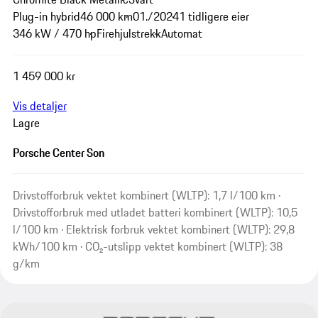
Plug-in hybrid
46 000 km
01./2024
1 tidligere eier
346 kW / 470 hp
Firehjulstrekk
Automat
1 459 000 kr
Vis detaljer
Lagre
Porsche Center Son
Drivstofforbruk vektet kombinert (WLTP): 1,7 l/100 km ·
Drivstofforbruk med utladet batteri kombinert (WLTP): 10,5
l/100 km · Elektrisk forbruk vektet kombinert (WLTP): 29,8
kWh/100 km · CO₂-utslipp vektet kombinert (WLTP): 38
g/km