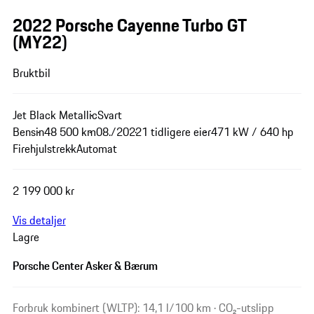
2022 Porsche Cayenne Turbo GT
(MY22)
Bruktbil
Jet Black Metallic
Svart
Bensin
48 500 km
08./2022
1 tidligere eier
471 kW / 640 hp
Firehjulstrekk
Automat
2 199 000 kr
Vis detaljer
Lagre
Porsche Center Asker & Bærum
Forbruk kombinert (WLTP): 14,1 l/100 km · CO₂-utslipp