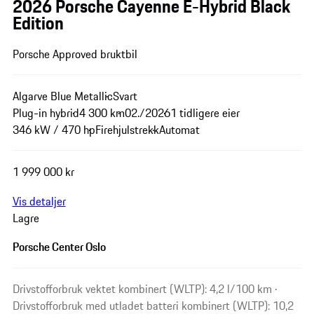
2026 Porsche Cayenne E-Hybrid Black
Edition
Porsche Approved bruktbil
Algarve Blue Metallic
Svart
Plug-in hybrid
4 300 km
02./2026
1 tidligere eier
346 kW / 470 hp
Firehjulstrekk
Automat
1 999 000 kr
Vis detaljer
Lagre
Porsche Center Oslo
Drivstofforbruk vektet kombinert (WLTP): 4,2 l/100 km ·
Drivstofforbruk med utladet batteri kombinert (WLTP): 10,2