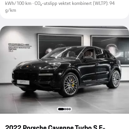
kWh/100 km · CO₂-utslipp vektet kombinert (WLTP): 94
g/km
2022 Porsche Cayenne Turbo S E-