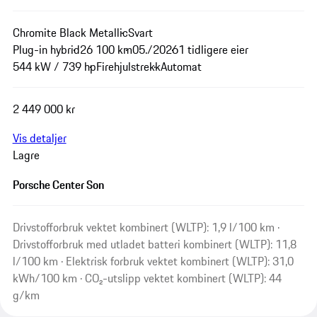
Chromite Black Metallic
Svart
Plug-in hybrid
26 100 km
05./2026
1 tidligere eier
544 kW / 739 hp
Firehjulstrekk
Automat
2 449 000 kr
Vis detaljer
Lagre
Porsche Center Son
Drivstofforbruk vektet kombinert (WLTP): 1,9 l/100 km ·
Drivstofforbruk med utladet batteri kombinert (WLTP): 11,8
l/100 km · Elektrisk forbruk vektet kombinert (WLTP): 31,0
kWh/100 km · CO₂-utslipp vektet kombinert (WLTP): 44
g/km