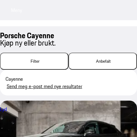
Meny
My saved searches, 0 searches saved
My sa
Porsche Cayenne
Kjøp ny eller brukt.
Filter
Anbefalt
Cayenne
Send meg e-post med nye resultater
Lyd