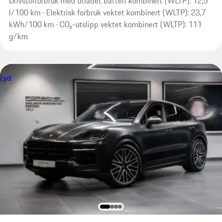
Drivstofforbruk med utladet batteri kombinert (WLTP): 12,5
l/100 km · Elektrisk forbruk vektet kombinert (WLTP): 23,7
kWh/100 km · CO₂-utslipp vektet kombinert (WLTP): 111
g/km
Lyd