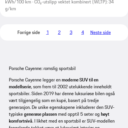
kWh/100 km · CO₂-utslipp vektet kombinert (WLTP): 34
g/km
Forrige side
1
2
3
4
Neste side
Porsche Cayenne: romslig sportsbil
Porsche Cayenne legger en
moderne SUV til en
modellserie
, som frem til 2002 utelukkende inneholdt
sportsbiler. Siden 2019 har denne luksuriøse bilen også
vært tilgjengelig som en kupé, basert på tredje
generasjon. De unike egenskapene inkluderer den SUV-
typiske
generøse plassen
med opptil 5 seter og
høyt
komfortnivå
. I likhet med en sportsbil er SUV-modellen
fengslende takket være et luksuriøst interiør og