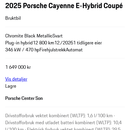
2025 Porsche Cayenne E-Hybrid Coupé
Bruktbil
Chromite Black Metallic
Svart
Plug-in hybrid
12 800 km
12./2025
1 tidligere eier
346 kW / 470 hp
Firehjulstrekk
Automat
1 649 000 kr
Vis detaljer
Lagre
Porsche Center Son
Drivstofforbruk vektet kombinert (WLTP): 1,6 l/100 km ·
Drivstofforbruk med utladet batteri kombinert (WLTP): 10,4
l/100 km · Elektrisk forbruk vektet kombinert (WLTP): 29,5