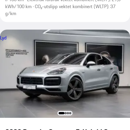
kWh/100 km · CO₂-utslipp vektet kombinert (WLTP): 37
g/km
Lyd