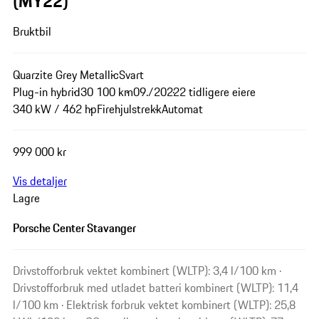
(MY22)
Bruktbil
Quarzite Grey Metallic
Svart
Plug-in hybrid
30 100 km
09./2022
2 tidligere eiere
340 kW / 462 hp
Firehjulstrekk
Automat
999 000 kr
Vis detaljer
Lagre
Porsche Center Stavanger
Drivstofforbruk vektet kombinert (WLTP): 3,4 l/100 km ·
Drivstofforbruk med utladet batteri kombinert (WLTP): 11,4
l/100 km · Elektrisk forbruk vektet kombinert (WLTP): 25,8