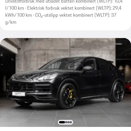
Drivstofforbruk med utladet batteri kombinert (WLTP): 10,4
l/100 km · Elektrisk forbruk vektet kombinert (WLTP): 29,4
kWh/100 km · CO₂-utslipp vektet kombinert (WLTP): 37
g/km