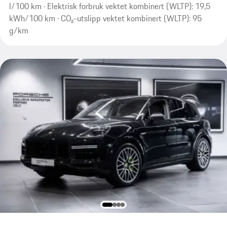
l/100 km · Elektrisk forbruk vektet kombinert (WLTP): 19,5
kWh/100 km · CO₂-utslipp vektet kombinert (WLTP): 95
g/km