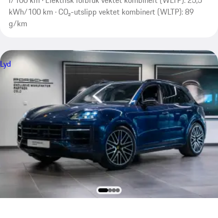
kWh/100 km · CO₂-utslipp vektet kombinert (WLTP): 89
g/km
Lyd