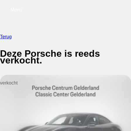
Menu
My saved searches, 0 searches saved
My s
Terug
Deze Porsche is reeds
verkocht.
verkocht