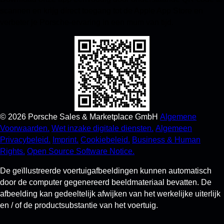
scannen en krijg direct toegang tot de Apple App Store en
verbeter je Porsche-ervaring in een mum van tijd.
©
2026
Porsche Sales & Marketplace GmbH
Algemene
Voorwaarden.
Wet inzake digitale diensten.
Algemeen
Privacybeleid.
Imprint.
Cookiebeleid.
Business & Human
Rights.
Open Source Software Notice.
De geïllustreerde voertuigafbeeldingen kunnen automatisch
door de computer gegenereerd beeldmateriaal bevatten. De
afbeelding kan gedeeltelijk afwijken van het werkelijke uiterlijk
en / of de productsubstantie van het voertuig.