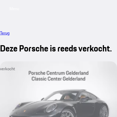
Menu
My saved searches, 0 searches saved
My sa
Terug
Deze Porsche is reeds verkocht.
verkocht