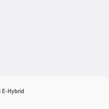
My save
My save
 E-Hybrid