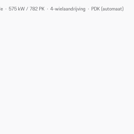
de
575 kW / 782 PK
4-wielaandrijving
PDK (automaat)