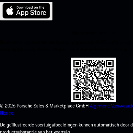
Mijn Porsche voor iOS
Download onze app eenvoudig door onderstaande QR-code te scann
toegang tot de Apple App Store en verbeter je Porsche-ervaring in
©
2026
Porsche Sales & Marketplace GmbH
Algemene Voorwaard
Notice.
De geïllustreerde voertuigafbeeldingen kunnen automatisch door de
productsubstantie van het voertuig.