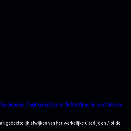
Cookiebeleid.
Business & Human Rights.
Open Source Software
gedeeltelijk afwijken van het werkelijke uiterlijk en / of de