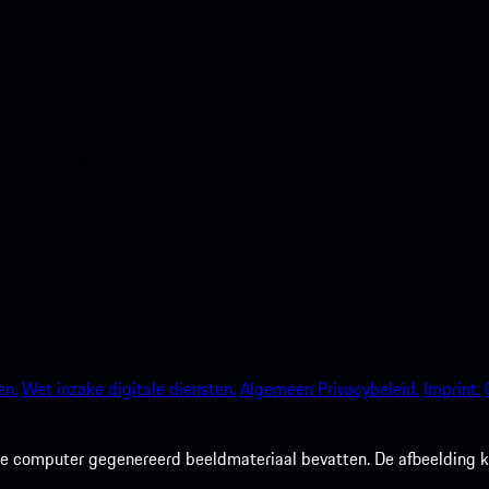
en en krijg direct
 een mum van tijd.
en.
Wet inzake digitale diensten.
Algemeen Privacybeleid.
Imprint.
 computer gegenereerd beeldmateriaal bevatten. De afbeelding kan 