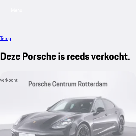
Menu
My saved searches, 0 searches saved
My sa
Terug
Deze Porsche is reeds verkocht.
verkocht