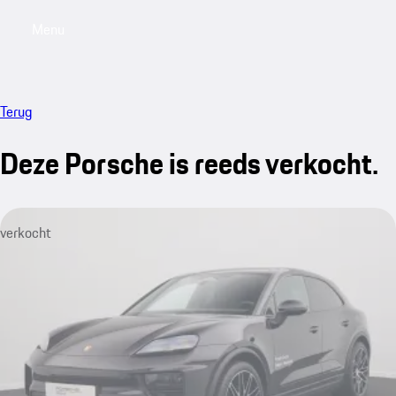
Menu
My saved searches, 0 searches saved
My sa
Terug
Deze Porsche is reeds verkocht.
verkocht