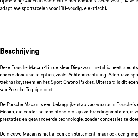
Opmerking: Alleen in combinatie met comfortstoelen voor (14-voudi
adaptieve sportstoelen voor (18-voudig, elektrisch).
Beschrijving
Deze Porsche Macan 4 in de kleur Diepzwart metallic heeft slechts
andere door unieke opties, zoals; Achterasbesturing, Adaptieve spor
trekhaaksysteem en het Sport Chrono Pakket. Uiteraard is dit exem
van Porsche Tequipement. 

De Porsche Macan is een belangrijke stap voorwaarts in Porsche's 
Macan, die eerder bekend stond om zijn verbrandingsmotoren, is vol
prestaties en geavanceerde technologie, zonder concessies te doen
De nieuwe Macan is niet alleen een statement, maar ook een glimp 