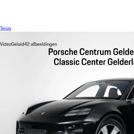
Menu
Terug
Video
Geluid
42 afbeeldingen