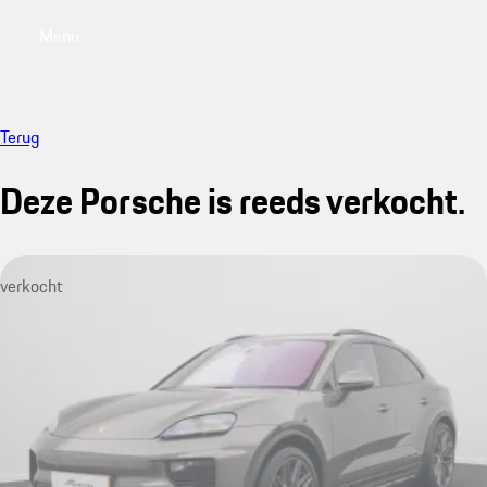
Menu
My saved searches, 0 searches saved
My sa
Terug
Deze Porsche is reeds verkocht.
verkocht