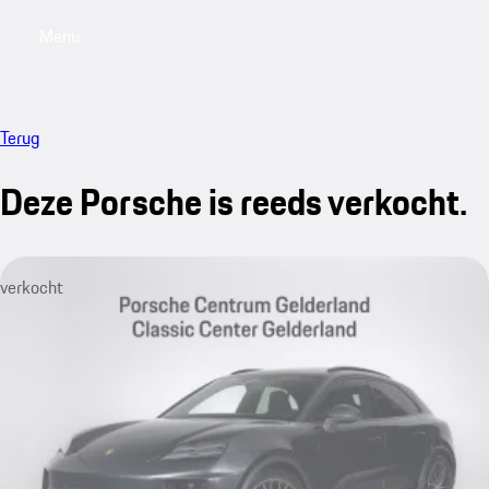
Menu
My saved searches, 0 searches saved
My sa
Terug
Deze Porsche is reeds verkocht.
verkocht