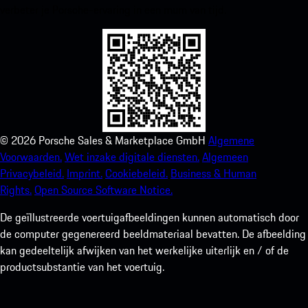
verbeter je Porsche-ervaring in een mum van tijd.
©
2026
Porsche Sales & Marketplace GmbH
Algemene
Voorwaarden.
Wet inzake digitale diensten.
Algemeen
Privacybeleid.
Imprint.
Cookiebeleid.
Business & Human
Rights.
Open Source Software Notice.
De geïllustreerde voertuigafbeeldingen kunnen automatisch door
de computer gegenereerd beeldmateriaal bevatten. De afbeelding
kan gedeeltelijk afwijken van het werkelijke uiterlijk en / of de
productsubstantie van het voertuig.