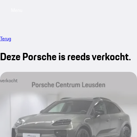
Menu
My saved searches, 0 searches saved
My sa
Terug
Deze Porsche is reeds verkocht.
verkocht