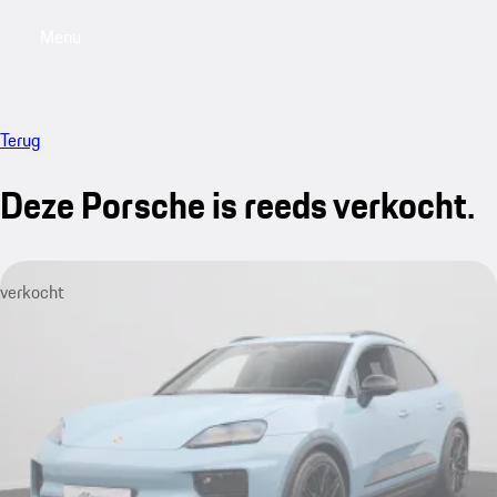
Menu
My saved searches, 0 searches saved
My sa
Terug
Deze Porsche is reeds verkocht.
verkocht