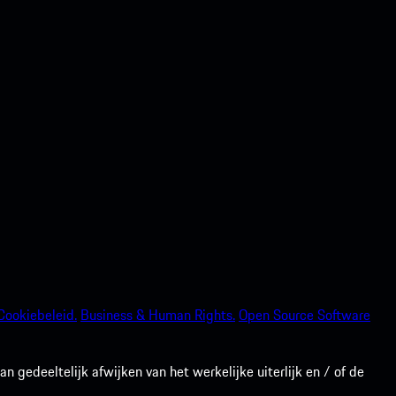
Cookiebeleid.
Business & Human Rights.
Open Source Software
gedeeltelijk afwijken van het werkelijke uiterlijk en / of de