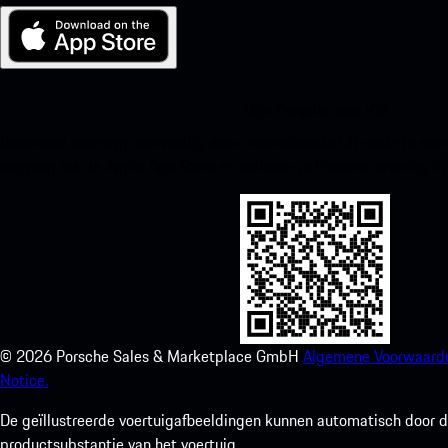
Mijn Porsche voor iOS
Download onze app eenvoudig door onderstaande QR-code te scann
toegang tot de Apple App Store en verbeter je Porsche-ervaring in
©
2026
Porsche Sales & Marketplace GmbH
Algemene Voorwaard
Notice.
De geïllustreerde voertuigafbeeldingen kunnen automatisch door de
productsubstantie van het voertuig.