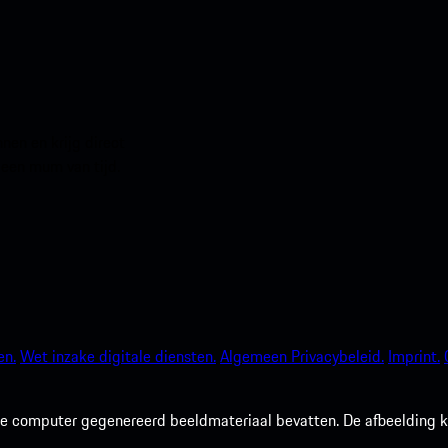
en en krijg direct
 een mum van tijd.
en.
Wet inzake digitale diensten.
Algemeen Privacybeleid.
Imprint.
 computer gegenereerd beeldmateriaal bevatten. De afbeelding kan 