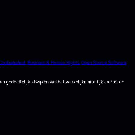
Cookiebeleid.
Business & Human Rights.
Open Source Software
gedeeltelijk afwijken van het werkelijke uiterlijk en / of de