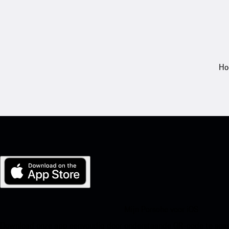
Ho
Mijn Porsche voor iOS
Download onze app eenvoudig door onderstaande QR-code te scann