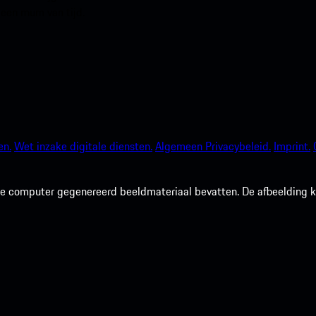
 een mum van tijd.
en.
Wet inzake digitale diensten.
Algemeen Privacybeleid.
Imprint.
 computer gegenereerd beeldmateriaal bevatten. De afbeelding kan 