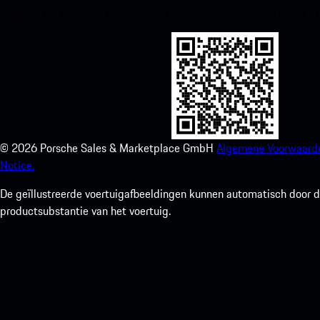
toegang tot de Apple App Store en verbeter je Porsche-ervaring in
©
2026
Porsche Sales & Marketplace GmbH
Algemene Voorwaard
Notice.
De geïllustreerde voertuigafbeeldingen kunnen automatisch door de
productsubstantie van het voertuig.