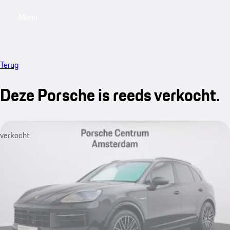
Menu
My saved searches, 0 searches saved
My sa
Terug
Deze Porsche is reeds verkocht.
verkocht