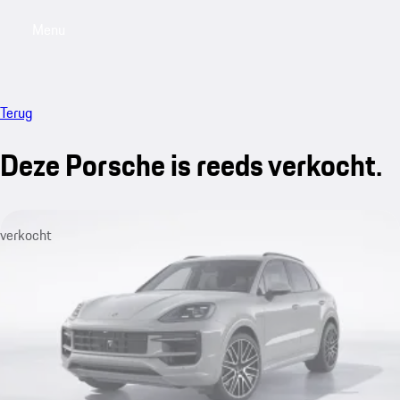
Menu
My saved searches, 0 searches saved
My sa
Terug
Deze Porsche is reeds verkocht.
verkocht