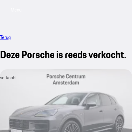
Menu
My saved searches, 0 searches saved
My sa
Terug
Deze Porsche is reeds verkocht.
verkocht