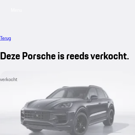
Menu
My saved searches, 0 searches saved
My sa
Terug
Deze Porsche is reeds verkocht.
verkocht