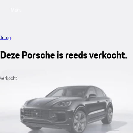
Menu
My saved searches, 0 searches saved
My sa
Terug
Deze Porsche is reeds verkocht.
verkocht