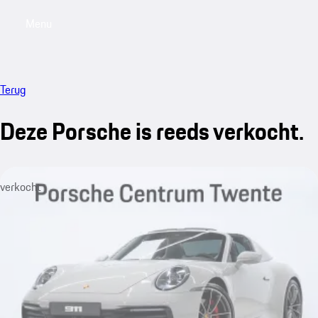
Menu
My saved searches, 0 searches saved
My sa
Terug
Deze Porsche is reeds verkocht.
verkocht