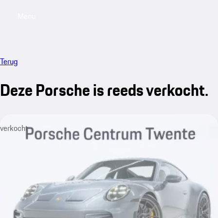
Menu
My saved searches, 0 searches saved
My sa
Terug
Deze Porsche is reeds verkocht.
verkocht