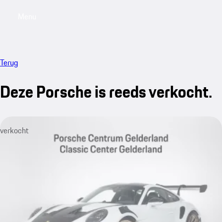
Menu
My saved searches, 0 searches saved
My sa
Terug
Deze Porsche is reeds verkocht.
verkocht