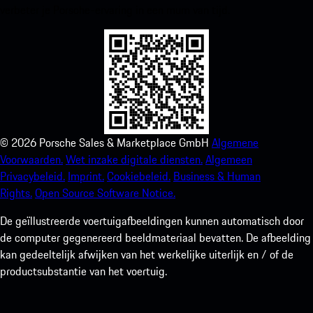
verbeter je Porsche-ervaring in een mum van tijd.
©
2026
Porsche Sales & Marketplace GmbH
Algemene
Voorwaarden.
Wet inzake digitale diensten.
Algemeen
Privacybeleid.
Imprint.
Cookiebeleid.
Business & Human
Rights.
Open Source Software Notice.
De geïllustreerde voertuigafbeeldingen kunnen automatisch door
de computer gegenereerd beeldmateriaal bevatten. De afbeelding
kan gedeeltelijk afwijken van het werkelijke uiterlijk en / of de
productsubstantie van het voertuig.