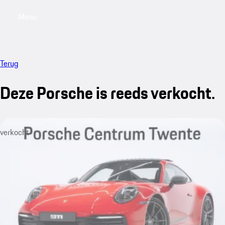
Menu
My saved searches, 0 searches saved
My sa
Terug
Deze Porsche is reeds verkocht.
verkocht