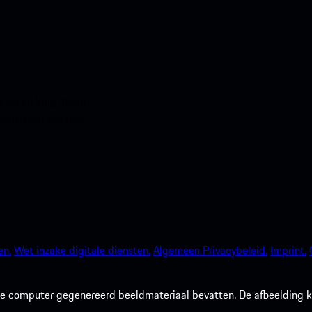
en en krijg direct
 een mum van tijd.
en.
Wet inzake digitale diensten.
Algemeen Privacybeleid.
Imprint.
 computer gegenereerd beeldmateriaal bevatten. De afbeelding kan 