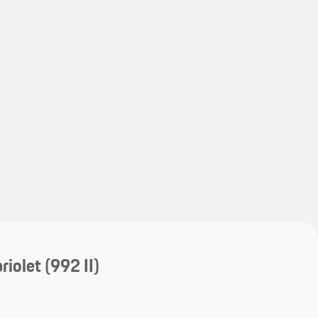
My save
My save
riolet
(992 II)