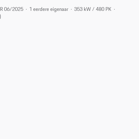
R 06/2025
1 eerdere eigenaar
353 kW / 480 PK
)