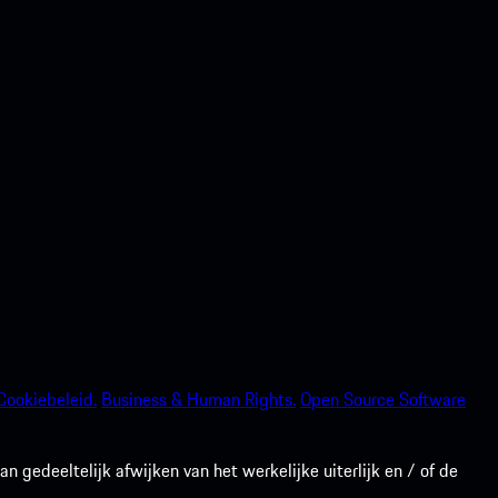
Cookiebeleid.
Business & Human Rights.
Open Source Software
gedeeltelijk afwijken van het werkelijke uiterlijk en / of de