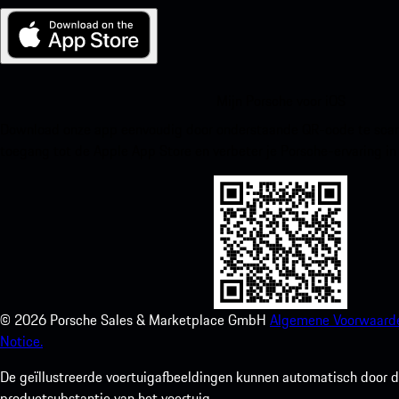
Mijn Porsche voor iOS
Download onze app eenvoudig door onderstaande QR-code te scann
toegang tot de Apple App Store en verbeter je Porsche-ervaring in
©
2026
Porsche Sales & Marketplace GmbH
Algemene Voorwaard
Notice.
De geïllustreerde voertuigafbeeldingen kunnen automatisch door de
productsubstantie van het voertuig.