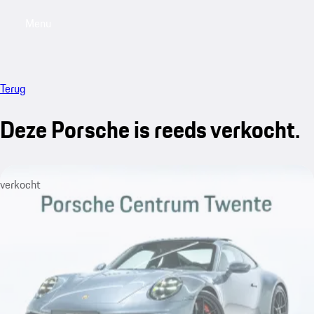
Menu
My saved searches, 0 searches saved
My sa
Terug
Deze Porsche is reeds verkocht.
verkocht