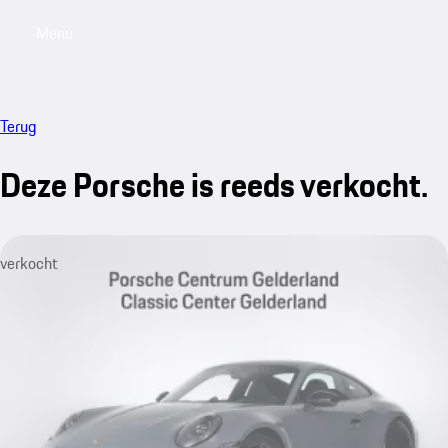
Menu
My saved searches, 0 searches saved
My sa
Terug
Deze Porsche is reeds verkocht.
verkocht