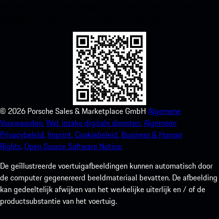
scannen en krijg direct toegang tot de Apple App Store en
verbeter je Porsche-ervaring in een mum van tijd.
©
2026
Porsche Sales & Marketplace GmbH
Algemene
Voorwaarden.
Wet inzake digitale diensten.
Algemeen
Privacybeleid.
Imprint.
Cookiebeleid.
Business & Human
Rights.
Open Source Software Notice.
De geïllustreerde voertuigafbeeldingen kunnen automatisch door
de computer gegenereerd beeldmateriaal bevatten. De afbeelding
kan gedeeltelijk afwijken van het werkelijke uiterlijk en / of de
productsubstantie van het voertuig.