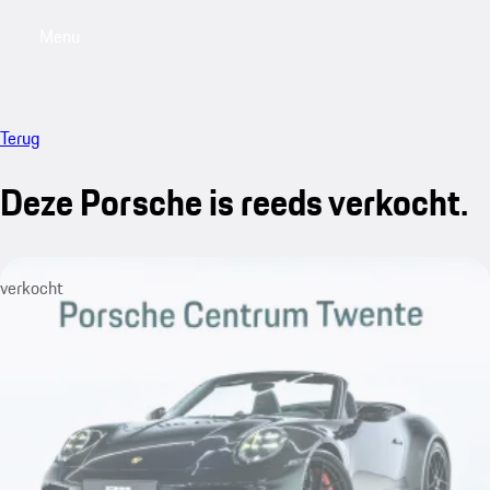
Menu
My saved searches, 0 searches saved
My sa
Terug
Deze Porsche is reeds verkocht.
verkocht