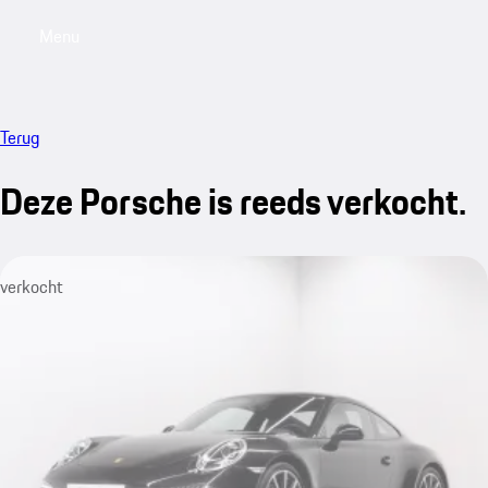
Menu
My saved searches, 0 searches saved
My sa
Terug
Deze Porsche is reeds verkocht.
verkocht