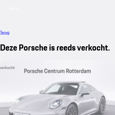
Menu
My saved searches, 0 searches saved
My sa
Terug
Deze Porsche is reeds verkocht.
verkocht