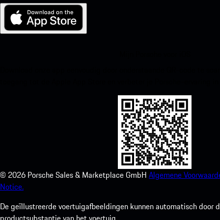
Mijn Porsche voor iOS
Download onze app eenvoudig door onderstaande QR-code te scann
toegang tot de Apple App Store en verbeter je Porsche-ervaring in
©
2026
Porsche Sales & Marketplace GmbH
Algemene Voorwaard
Notice.
De geïllustreerde voertuigafbeeldingen kunnen automatisch door de
productsubstantie van het voertuig.