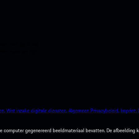
en en krijg direct
 een mum van tijd.
en.
Wet inzake digitale diensten.
Algemeen Privacybeleid.
Imprint.
 computer gegenereerd beeldmateriaal bevatten. De afbeelding kan 