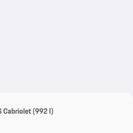
My save
My save
 Cabriolet
(992 I)