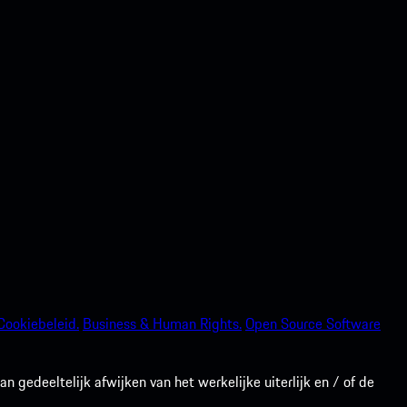
Cookiebeleid.
Business & Human Rights.
Open Source Software
gedeeltelijk afwijken van het werkelijke uiterlijk en / of de