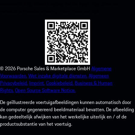
scannen en krijg direct toegang tot de Apple App Store en
verbeter je Porsche-ervaring in een mum van tijd.
©
2026
Porsche Sales & Marketplace GmbH
Algemene
Voorwaarden.
Wet inzake digitale diensten.
Algemeen
Privacybeleid.
Imprint.
Cookiebeleid.
Business & Human
Rights.
Open Source Software Notice.
De geïllustreerde voertuigafbeeldingen kunnen automatisch door
de computer gegenereerd beeldmateriaal bevatten. De afbeelding
kan gedeeltelijk afwijken van het werkelijke uiterlijk en / of de
productsubstantie van het voertuig.