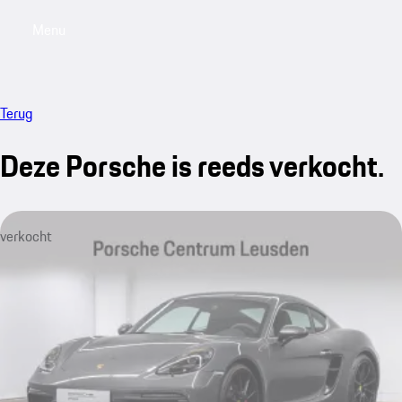
Menu
My saved searches, 0 searches saved
My sa
Terug
Deze Porsche is reeds verkocht.
verkocht