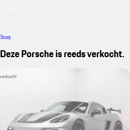
Menu
My saved searches, 0 searches saved
My sa
Terug
Deze Porsche is reeds verkocht.
verkocht