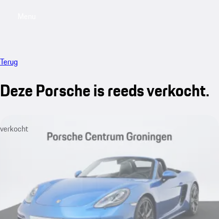
Menu
My saved searches, 0 searches saved
My sa
Terug
Deze Porsche is reeds verkocht.
verkocht