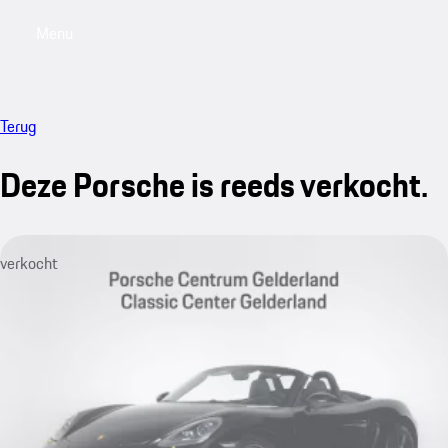
Menu
My saved searches, 0 searches saved
My sa
Terug
Deze Porsche is reeds verkocht.
verkocht