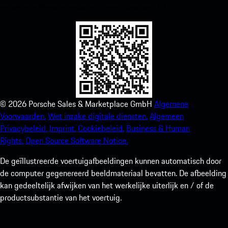
verbeter je Porsche-ervaring in een mum van tijd.
©
2026
Porsche Sales & Marketplace GmbH
Algemene
Voorwaarden.
Wet inzake digitale diensten.
Algemeen
Privacybeleid.
Imprint.
Cookiebeleid.
Business & Human
Rights.
Open Source Software Notice.
De geïllustreerde voertuigafbeeldingen kunnen automatisch door
de computer gegenereerd beeldmateriaal bevatten. De afbeelding
kan gedeeltelijk afwijken van het werkelijke uiterlijk en / of de
productsubstantie van het voertuig.