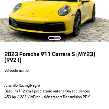
2023 Porsche 911 Carrera S (MY23)
(992 I)
Vehículo usado
Amarillo Racing
Negro
Gasolina
112 km
1 propietario anterior
Sin accidentes
450 hp / 331 kW
Propulsión trasera
Transmisión PDK