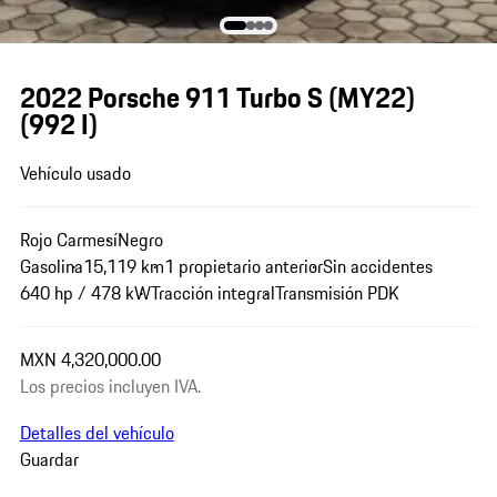
2022 Porsche 911 Turbo S (MY22)
(992 I)
Vehículo usado
Rojo Carmesí
Negro
Gasolina
15,119 km
1 propietario anterior
Sin accidentes
640 hp / 478 kW
Tracción integral
Transmisión PDK
MXN 4,320,000.00
Los precios incluyen IVA.
Detalles del vehículo
Guardar