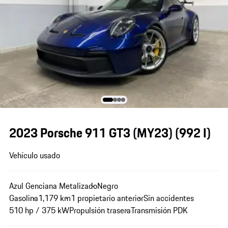
2023 Porsche 911 GT3 (MY23)
(992 I)
Vehículo usado
Azul Genciana Metalizado
Negro
Gasolina
1,179 km
1 propietario anterior
Sin accidentes
510 hp / 375 kW
Propulsión trasera
Transmisión PDK