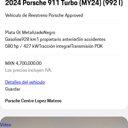
2024 Porsche 911 Turbo (MY24)
(992 I)
Vehículo de Reestreno Porsche Approved
Plata Gt Metalizado
Negro
Gasolina
928 km
1 propietario anterior
Sin accidentes
580 hp / 427 kW
Tracción integral
Transmisión PDK
MXN 4,700,000.00
Los precios incluyen IVA.
Detalles del vehículo
Guardar
Porsche Centre Lopez Mateos
Vídeo