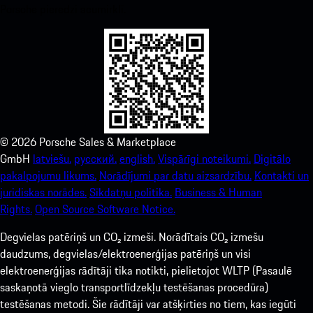
Porsche pieredzi acumirklī.
©
2026
Porsche Sales & Marketplace
GmbH
latviešu.
русский.
english.
Vispārīgi noteikumi.
Digitālo
pakalpojumu likums.
Norādījumi par datu aizsardzību.
Kontakti un
juridiskas norādes.
Sīkdatņu politika.
Business & Human
Rights.
Open Source Software Notice.
Degvielas patēriņš un CO₂ izmeši. Norādītais CO₂ izmešu
daudzums, degvielas/elektroenerģijas patēriņš un visi
elektroenerģijas rādītāji tika notikti, pielietojot WLTP (Pasaulē
saskaņotā vieglo transportlīdzekļu testēšanas procedūra)
testēšanas metodi. Šie rādītāji var atšķirties no tiem, kas iegūti