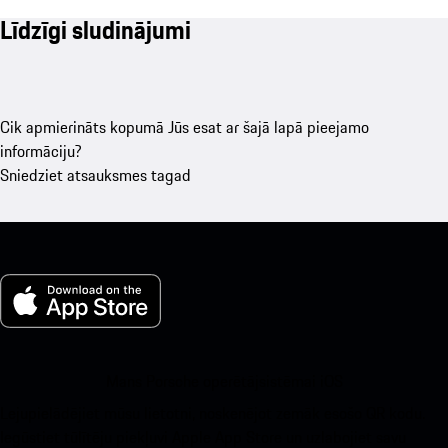
Līdzīgi sludinājumi
Cik apmierināts kopumā Jūs esat ar šajā lapā pieejamo
informāciju?
Sniedziet atsauksmes tagad
Mans Porsche operētājsistēmai iOS
Lejupielādējiet mūsu lietotni, noskenējot zemāk esošo QR kodu.
Iegūstiet tūlītēju piekļuvi Apple App Store un uzlabojiet savu