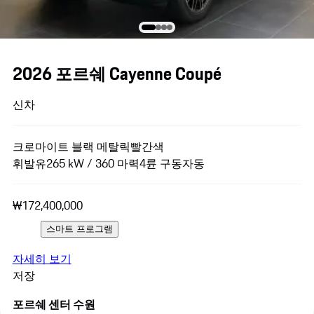
2026 포르쉐 Cayenne Coupé
신차
크로마이트 블랙 메탈릭
빨간색
휘발유
265 kW / 360 마력
4륜 구동
자동
₩172,400,000
스마트 프로그램
자세히 보기
저장
포르쉐 센터 수원