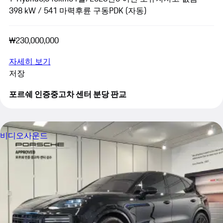
398 kW / 541 마력
후륜 구동
PDK (자동)
₩230,000,000
자세히 보기
저장
포르쉐 인증중고차 센터 분당 판교
비디오
사운드