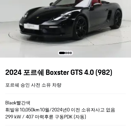
2024 포르쉐 Boxster GTS 4.0
(982)
포르쉐 승인 사전 소유 차량
Black
빨간색
휘발유
10,050km
10월/2024년
0 이전 소유자
사고 없음
299 kW / 407 마력
후륜 구동
PDK (자동)