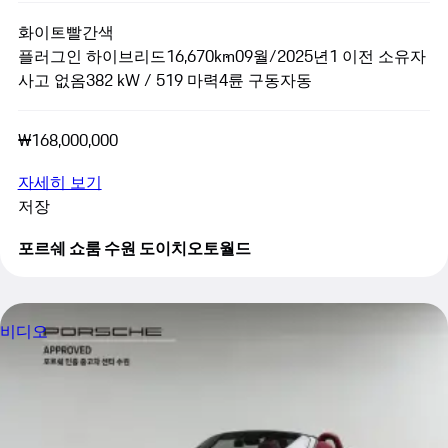
화이트
빨간색
플러그인 하이브리드
16,670km
09월/2025년
1 이전 소유자
사고 없음
382 kW / 519 마력
4륜 구동
자동
₩168,000,000
자세히 보기
저장
포르쉐 쇼룸 수원 도이치오토월드
비디오