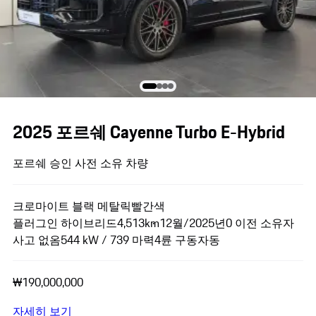
2025 포르쉐 Cayenne Turbo E-Hybrid
포르쉐 승인 사전 소유 차량
크로마이트 블랙 메탈릭
빨간색
플러그인 하이브리드
4,513km
12월/2025년
0 이전 소유자
사고 없음
544 kW / 739 마력
4륜 구동
자동
₩190,000,000
자세히 보기