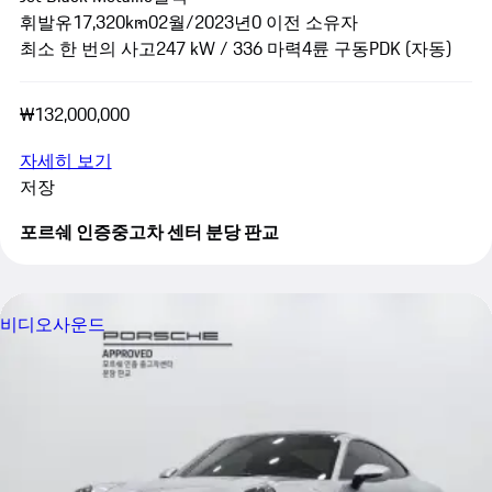
휘발유
17,320km
02월/2023년
0 이전 소유자
최소 한 번의 사고
247 kW / 336 마력
4륜 구동
PDK (자동)
₩132,000,000
자세히 보기
저장
포르쉐 인증중고차 센터 분당 판교
비디오
사운드