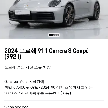
2024 포르쉐 911 Carrera S Coupé
(992 I)
포르쉐 승인 사전 소유 차량
Gt-silver Metallic
빨간색
휘발유
7,400km
08월/2024년
0 이전 소유자
사고 없음
337 kW / 458 마력
후륜 구동
PDK (자동)
₩189,000,000