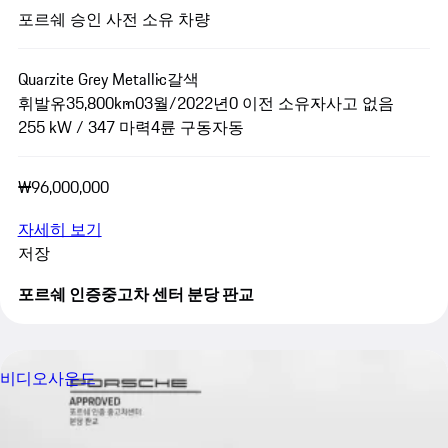
포르쉐 승인 사전 소유 차량
Quarzite Grey Metallic
갈색
휘발유
35,800km
03월/2022년
0 이전 소유자
사고 없음
255 kW / 347 마력
4륜 구동
자동
₩96,000,000
자세히 보기
저장
포르쉐 인증중고차 센터 분당 판교
비디오
사운드