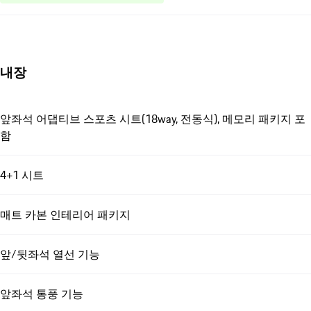
내장
앞좌석 어댑티브 스포츠 시트(18way, 전동식), 메모리 패키지 포
함
4+1 시트
매트 카본 인테리어 패키지
앞/뒷좌석 열선 기능
앞좌석 통풍 기능