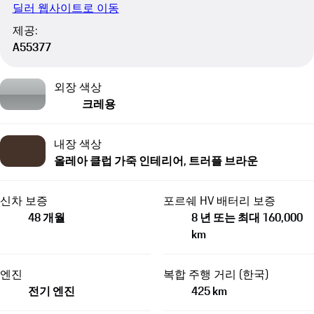
딜러 웹사이트로 이동
제공:
A55377
외장 색상
크레용
내장 색상
올레아 클럽 가죽 인테리어, 트러플 브라운
신차 보증
포르쉐 HV 배터리 보증
48 개월
8 년 또는 최대 160,000
km
엔진
복합 주행 거리 (한국)
전기 엔진
425 km