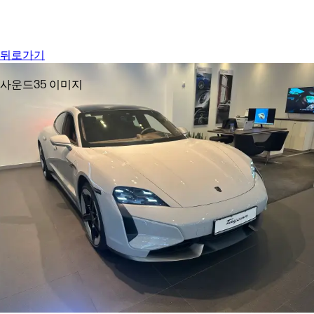
메뉴
My saved searches, 0 searches saved
My sa
뒤로가기
사운드
35 이미지