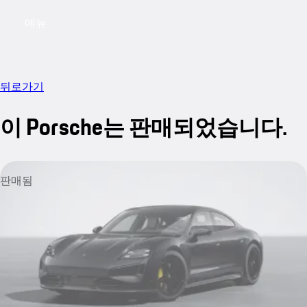
메뉴
My saved searches, 0 searches saved
My sa
뒤로가기
이 Porsche는 판매되었습니다.
판매됨